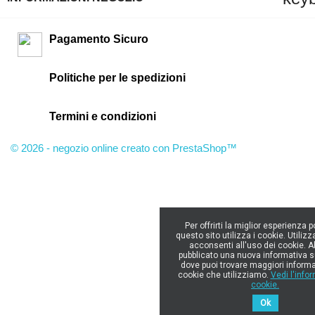
Pagamento Sicuro
Politiche per le spedizioni
Termini e condizioni
© 2026 - negozio online creato con PrestaShop™
Per offrirti la miglior esperienza p
questo sito utilizza i cookie. Utilizz
acconsenti all'uso dei cookie. 
pubblicato una nuova informativa s
dove puoi trovare maggiori informa
cookie che utilizziamo.
Vedi l'info
cookie.
Ok