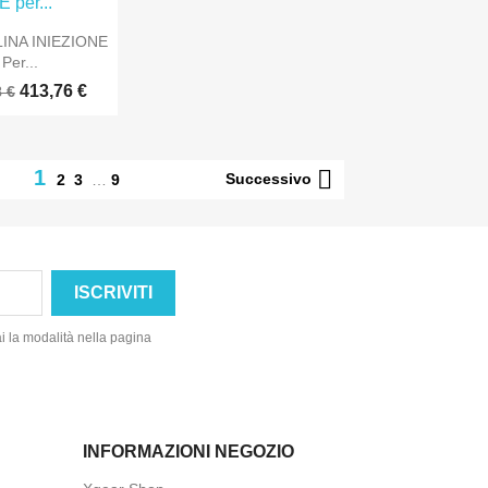
Anteprima
INA INIEZIONE
Per...
413,76 €
 €

1
Successivo
2
3
…
9
ai la modalità nella pagina
INFORMAZIONI NEGOZIO