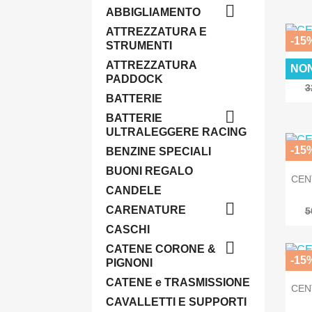

ABBIGLIAMENTO
ATTREZZATURA E
-15
STRUMENTI
ATTREZZATURA
NON
CEN
PADDOCK
3
BATTERIE

BATTERIE
ULTRALEGGERE RACING
-15
BENZINE SPECIALI
BUONI REGALO
CEN
CANDELE

CARENATURE
5
CASCHI

CATENE CORONE &
-15
PIGNONI
CATENE e TRASMISSIONE
CEN
CAVALLETTI E SUPPORTI