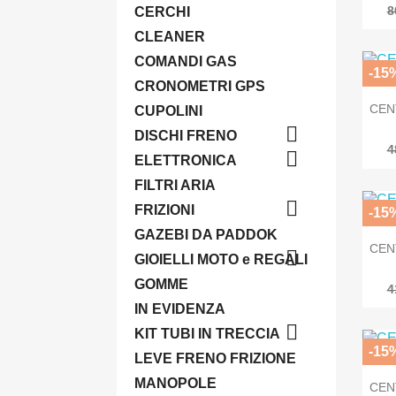
8
CERCHI
CLEANER
COMANDI GAS
-15
CRONOMETRI GPS
CEN
CUPOLINI

DISCHI FRENO
4

ELETTRONICA
FILTRI ARIA

FRIZIONI
-15
GAZEBI DA PADDOK
CEN

GIOIELLI MOTO e REGALI
GOMME
4
IN EVIDENZA

KIT TUBI IN TRECCIA
-15
LEVE FRENO FRIZIONE
MANOPOLE
CEN