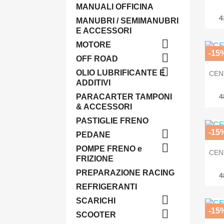
MANUALI OFFICINA
4
MANUBRI / SEMIMANUBRI
E ACCESSORI

MOTORE
-15

OFF ROAD

OLIO LUBRIFICANTE E
CEN
ADDITIVI
PARACARTER TAMPONI
4
& ACCESSORI
PASTIGLIE FRENO

-15
PEDANE

POMPE FRENO e
CEN
FRIZIONE
PREPARAZIONE RACING
4
REFRIGERANTI

SCARICHI
-15

SCOOTER