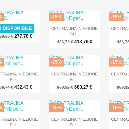
%
-15%
-15%



Anteprima
Anteprima
 DISPONIBILE
TRALINA CAMBIO...
CENTRALINA INIEZIONE
CENTRAL
Per...
277,78 €
26,80 €
413,76 €
486,78 €
486,78
%
-15%
-15%



Anteprima
Anteprima
TRALINA INIEZIONE
CENTRALINA INIEZIONE
CENTRAL
Per...
Per...
432,43 €
680,27 €
08,74 €
800,32 €
800,32
%
-15%
-15%



Anteprima
Anteprima
TRALINA INIEZIONE
CENTRALINA INIEZIONE
CENTRAL
Per...
Per...