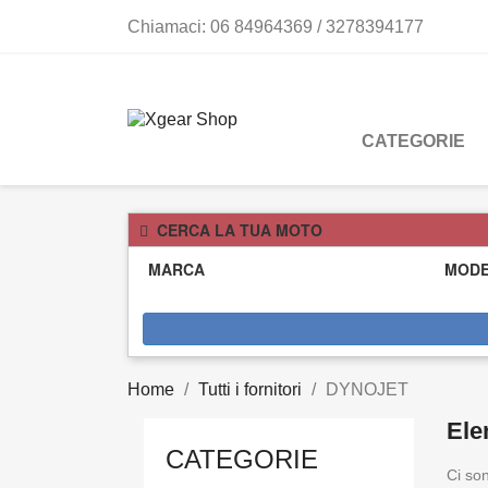
Chiamaci:
06 84964369 / 3278394177
CATEGORIE
CERCA LA TUA MOTO
MARCA
MOD
Home
Tutti i fornitori
DYNOJET
Ele
CATEGORIE
Ci son