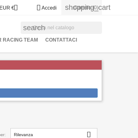
shopping_cart


Carrello
(0)
EUR €
Accedi
search
 RACING TEAM
CONTATTACI

er:
Rilevanza