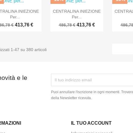



Anteprima
Anteprima
TRALINA INIEZIONE
CENTRALINA INIEZIONE
CENTRAL
Per...
Per...
413,76 €
413,76 €
86,78 €
486,78 €
486,78
izzati 1-47 su 380 articoli
novità e le
Puoi annullare l'iscrizione in ogni momenti. Trover
della Newsletter ricevuta.
RMAZIONI
IL TUO ACCOUNT