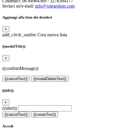
Chiamaci:
06 84964369 / 3278394177
Inviaci un'e-mail:
info@xgearshop.com
Aggiungi alla lista dei desideri
×
add_circle_outline
Crea nuova lista
((modalTitle))
×
((confirmMessage))
((cancelText))
((modalDeleteText))
((title))
×
((label))
((cancelText))
((createText))
Accedi