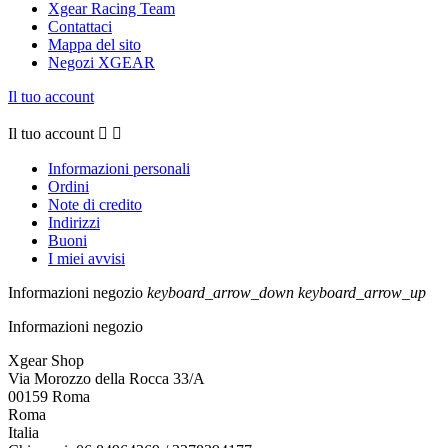
Xgear Racing Team
Contattaci
Mappa del sito
Negozi XGEAR
Il tuo account
Il tuo account


Informazioni personali
Ordini
Note di credito
Indirizzi
Buoni
I miei avvisi
Informazioni negozio
keyboard_arrow_down
keyboard_arrow_up
Informazioni negozio
Xgear Shop
Via Morozzo della Rocca 33/A
00159 Roma
Roma
Italia