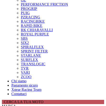
OZ
PERFORMANCE FRICTION
PROGRIP
PUIG
PZRACING
RACINGBIKE
RAPID BIKE
RK CHIARAVALLI
ROYAL PURPLE
SBS
SIX2
SPIRALFLEX
SPRINT FILTER
STARLANE
SURFLEX
TRANSLOGIC
TVR
VARI
ZCOO
Chi siamo
Pagamento sicuro
Xgear Racing Team
Contattaci
CERCA LA TUA MOTO