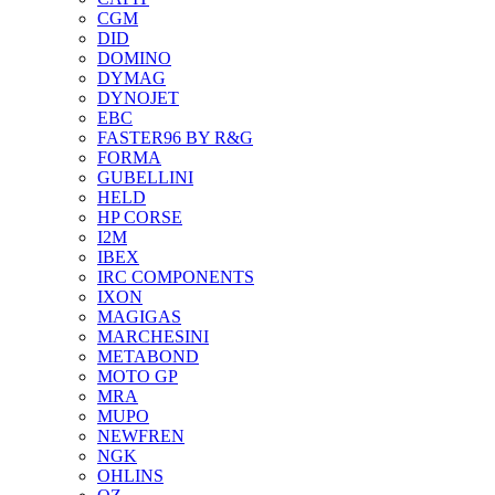
CGM
DID
DOMINO
DYMAG
DYNOJET
EBC
FASTER96 BY R&G
FORMA
GUBELLINI
HELD
HP CORSE
I2M
IBEX
IRC COMPONENTS
IXON
MAGIGAS
MARCHESINI
METABOND
MOTO GP
MRA
MUPO
NEWFREN
NGK
OHLINS