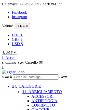
Chiamaci:
06 84964369 / 3278394177
Facebook
Instagram
Valuta:
EUR €

EUR €
GBP £
USD $

Accedi
shopping_cart
Carrello
(0)

search
clear


CATEGORIE


ABBIGLIAMENTO
ACCESSORI
ANTIPIOGGIA
COPRIMOTO
GIACCHE